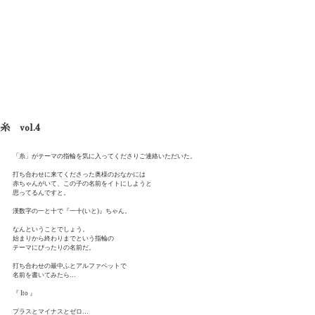
Shota Mino
糸 vol.4
「糸」がテーマの指輪を気に入ってくださりご連絡いただいた。
打ち合わせに来てくださった奥様のおなかには
赤ちゃんがいて、この子の名前をイトにしようと
思ってるんですと。
漢数字の一と十で『一十(いと)』ちゃん。
なんということでしょう。
始まりから終わりまでという指輪の
テーマにぴったりの名前だ。
打ち合わせの最中ふとアルファベットで
名前を書いてみたら…
『 Ito 』 
プラスとマイナスとゼロ…