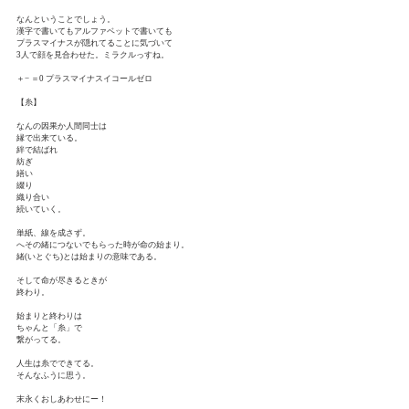
なんということでしょう。
漢字で書いてもアルファベットで書いても
プラスマイナスが隠れてることに気づいて
3人で顔を見合わせた。ミラクルっすね。
＋− ＝0 プラスマイナスイコールゼロ
【糸】
なんの因果か人間同士は
縁で出来ている。
絆で結ばれ
紡ぎ
繕い
綴り
織り合い
続いていく。
単紙、線を成さず。 
へその緒につないでもらった時が命の始まり。
緒(いとぐち)とは始まりの意味である。
そして命が尽きるときが
終わり。
始まりと終わりは
ちゃんと「糸」で
繋がってる。
人生は糸でできてる。
そんなふうに思う。
末永くおしあわせにー！