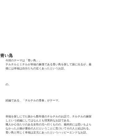
Shota Mino
青い鳥
今回のテーマは「青い鳥」。
チルチルとミチルが幸福の象徴である青い鳥を探して旅に出るが、最
後には幸福は自分たちの近くあったというお話。
の、
続編である、「チルチルの青春」がテーマ。
幸福を探しにでた旅から数年後のチルチルのお話で、チルチルの嫁探
しという続編にしてはなんとも現実的なお話である。
幾人か心当たりのある女性の元へ行くものの、最終的には思いもよら
なかった人物が運命の人だということに気づいてその人と結ばれる。
青い鳥と同じく幸福は足元にあったというハッピーエンドなお話。