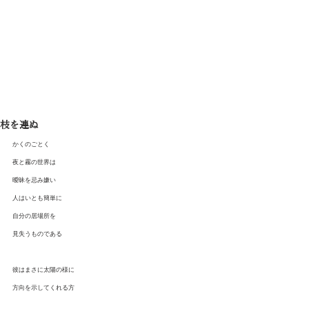
Shota Mino
枝を連ぬ
かくのごとく
夜と霧の世界は
曖昧を忌み嫌い
人はいとも簡単に
自分の居場所を
見失うものである
彼はまさに太陽の様に
方向を示してくれる方