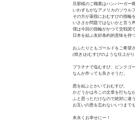
旦那様のご職業はハンバーガー
いわずもがなアメリカのソウル
その方が薬指におむすびの指輪
いささか問題ではないかと言う
僕は今回の指輪がかつて交戦国
日本を結ぶ友好条約的意味を持
おふたりともゴールドをご希望
(焼き)おむすびのような仕上が
プラチナで塩むすび、ピンクゴ
なんか作っても良さそうだ。
恩を結ぶとかいておむすび。
かどうかは今この文章を打ちな
ふと思っただけなので絶対に違
お互いの恩を忘れないいつまで
末永くお幸せにー！