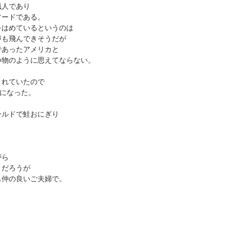
職人であり
フードである。
をはめているというのは
声も飛んできそうだが
であったアメリカと
つ物のように思えてならない。
されていたので
りになった。
ールドで鮭おにぎり
がら
うだろうが
も仲の良いご夫婦で。