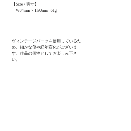
【Size / 実寸】
　W84mm × H90mm  61g
ヴィンテージパーツを使用しているた
め、細かな傷や経年変化がございま
す。作品の個性としてお楽しみ下さ
い。
**********************************
**
This piece incorporates vintage 
components and may show minor signs 
of age, wear, or imperfections.
We hope you will appreciate these unique 
marks of time as part of the character and 