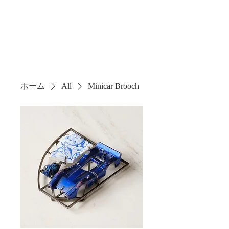
Shota Mino
ホーム
All
Minicar Brooch