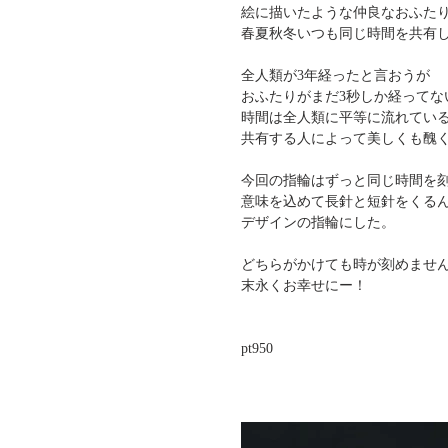
絵に描いたような仲良なおふた
春夏秋冬いつも同じ時間を共有
全人類が3年経ったと言おうが
おふたりがまだ3秒しか経ってな
時間は全人類に平等に流れてい
共有する人によって美しくも醜
今回の指輪はずっと同じ時間を
意味を込めて長針と短針をくる
デザインの指輪にした。
どちらがかけても時が刻めませ
末永くお幸せにー！
pt950