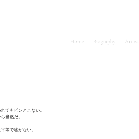
ino
Home
Biography
Art w
われてもピンとこない。
から当然だ。
は平等で嘘がない。