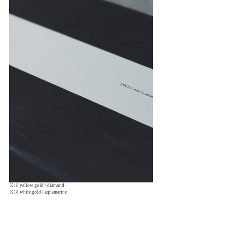
 K18 yellow gold / diamond
 K18 white gold / aquamarine