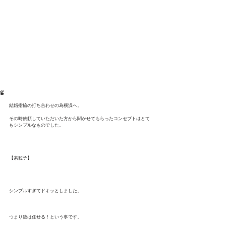
Shota Mino
g
結婚指輪の打ち合わせの為横浜へ。
その時依頼していただいた方から聞かせてもらったコンセプトはとて
もシンプルなものでした。 
【素粒子】 
シンプルすぎてドキッとしました。
つまり後は任せる！という事です。