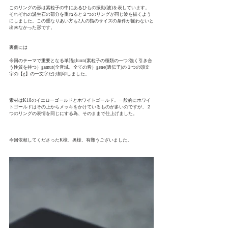
このリングの形は素粒子の中にあるひもの振動(波)を表しています。
それぞれの誕生石の部分を重ねると２つのリングが同じ波を描くよう
にしました。この重なりあい方も2人の指のサイズの条件が揃わないと
出来なかった形です。
裏側には
今回のテーマで重要となる単語gluon(素粒子の種類の一つ:強く引き合
う性質を持つ）gamut(全音域、全ての音）gene(遺伝子)の３つの頭文
字の【g】の一文字だけ刻印しました。
素材はK18のイエローゴールドとホワイトゴールド。一般的にホワイ
トゴールドはその上からメッキをかけているものが多いのですが、２
つのリングの表情を同じにする為、そのままで仕上げました。
今回依頼してくださったK様、奥様、有難うございました。