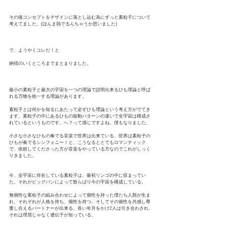
その後コンセプトをデザインに落とし込む為にずっと素粒子について
考えてました。(ほんま熱でるんちゃうか思いました)
で、ようやくコレだ！と
納得のいくところまでまとまりました。
最小の素粒子と最大の宇宙を一つの理論で説明出来るひも理論と呼ば
れる万物を統一する理論があります。
素粒子とは何かを知るにあたって必ずひも理論という考え方がでてき
ます。素粒子の中にあるひもの振動パターンの違いで全宇宙は構成さ
れているというものです。へ？って感じですよね。僕もなりました。
小さな小さなひもの奏でる音楽で世界は出来ている、世界は素粒子の
ひもが奏でるシンフォニー！と、こうなるととてもロマンティック
で、依頼してくださった方が音楽をやっている方なのでこれがしっく
りきました。
今、全宇宙に存在している素粒子は、最初リンゴの中に収まってい
た。それがビッグバンによって散らばり今の宇宙を構成している。
無個性な素粒子の組み合わせによって個性を持った僕たち人類が生ま
れ、それぞれが人格を持ち、個性を持つ。そしてその個性を共感し尊
重し合えるパートナーが出来る。長い年月をかけ2人は引き合わされ、
それは理屈じゃなく遺伝子が知っている。