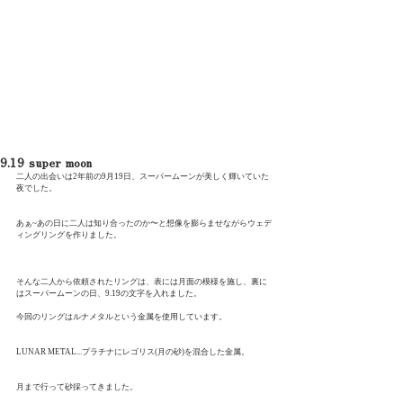
Shota Mino
9.19 super moon
二人の出会いは2年前の9月19日、スーパームーンが美しく輝いていた
夜でした。
あぁ~あの日に二人は知り合ったのか〜と想像を膨らませながらウェデ
ィングリングを作りました。
そんな二人から依頼されたリングは、表には月面の模様を施し、裏に
はスーパームーンの日、9.19の文字を入れました。
今回のリングはルナメタルという金属を使用しています。
LUNAR METAL...プラチナにレゴリス(月の砂)を混合した金属。
月まで行って砂採ってきました。