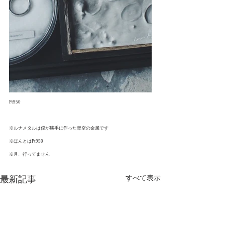
Pt950
※ルナメタルは僕が勝手に作った架空の金属です
※ほんとはPt950
※月、行ってません
最新記事
すべて表示