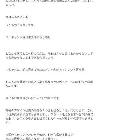
陸上にいる生物も、もちろん海の生物も初めはみんな海の中で生まれ
ました。
海はふるさとであり
僕たちの「原点」です。
ゴーギャンや谷川俊太郎の言う通り
どこから来てどこへ行くのかは、それはきっと誰にも分からないしず
っと分からないままであるのでしょう。
でもそれは、逆に言えば自由にどこへ向かってもいいと言う事。
お二人が今此処が原点と決めて出発点と決めてどこへ向かおうと自由
なのです。
誰にも邪魔されないお二人だけの自由です。
指輪のデザインは溝の部分を２つ合わせると「点」になります。これ
には原点を表す点でもありますし、スタート地点を表す0(ゼロ)の形で
もあり、お二人を引き合わせてくれたOceanのO(オー)の形でもありま
す。
今回作らせていただいた指輪がこれから広がる壮大で
自由な座標上の原点となることを願って。