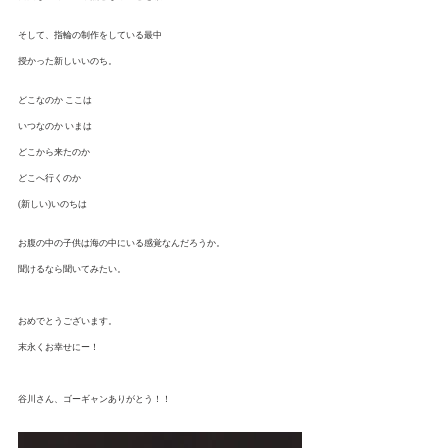
そして、指輪の制作をしている最中
授かった新しいいのち。
どこなのか ここは
いつなのか いまは 
どこから来たのか
どこへ行くのか
(新しい)いのちは
お腹の中の子供は海の中にいる感覚なんだろうか。
聞けるなら聞いてみたい。
おめでとうございます。
末永くお幸せにー！
谷川さん、ゴーギャンありがとう！！