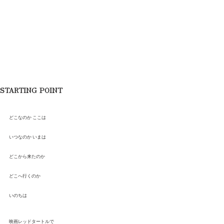
Shota Mino
STARTING POINT
どこなのか ここは
いつなのか いまは
どこから来たのか
どこへ行くのか
いのちは
映画レッドタートルで