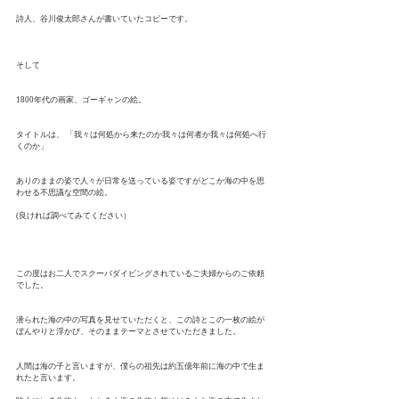
詩人、谷川俊太郎さんが書いていたコピーです。
そして
1800年代の画家、ゴーギャンの絵。
タイトルは、 「我々は何処から来たのか我々は何者か我々は何処へ行
くのか」
ありのままの姿で人々が日常を送っている姿ですがどこか海の中を思
わせる不思議な空間の絵。
(良ければ調べてみてください）
この度はお二人でスクーバダイビングされているご夫婦からのご依頼
でした。
潜られた海の中の写真を見せていただくと、この詩とこの一枚の絵が
ぼんやりと浮かび、そのままテーマとさせていただきました。
人間は海の子と言いますが、僕らの祖先は約五億年前に海の中で生ま
れたと言います。