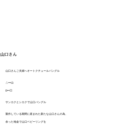
Shota Mino
山口さん
山口さんご夫婦へオートクチュールバングル
△•••山
□•••口
サンカクとシカクで山口バングル
製作している期間に産まれた新たな山口さんの為、
余った地金で山口ベビーリングを