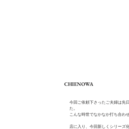
Shota M
CHIENOWA
今回ご依頼下さったご夫婦は先日の
た。
こんな時世でなかなか打ち合わ
店に入り、今回新しくシリーズ化