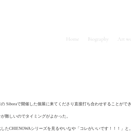
ino
Home
Biography
Art w
 Siboraで開催した個展に来てくださり直接打ち合わせすることがで
せが難しいのでタイミングがよかった。
したCHIENOWAシリーズを見るやいなや「コレがいいです！！！」と