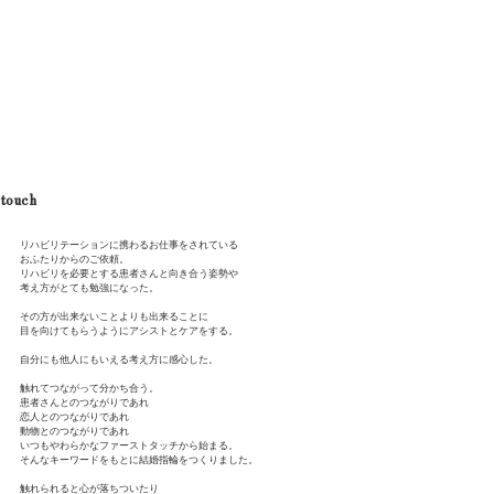
Shota Mino
touch
リハビリテーションに携わるお仕事をされている
おふたりからのご依頼。
リハビリを必要とする患者さんと向き合う姿勢や
考え方がとても勉強になった。
その方が出来ないことよりも出来ることに
目を向けてもらうようにアシストとケアをする。
自分にも他人にもいえる考え方に感心した。
触れてつながって分かち合う。
患者さんとのつながりであれ
恋人とのつながりであれ
動物とのつながりであれ
いつもやわらかなファーストタッチから始まる。
そんなキーワードをもとに結婚指輪をつくりました。
触れられると心が落ちついたり